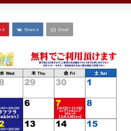
 it
Share it
Email